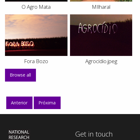
O Agro Mata
MIlharal
Fora Bozo
Agrocidio.jpeg
Browse all
Anterior
Próxima
Get in touch