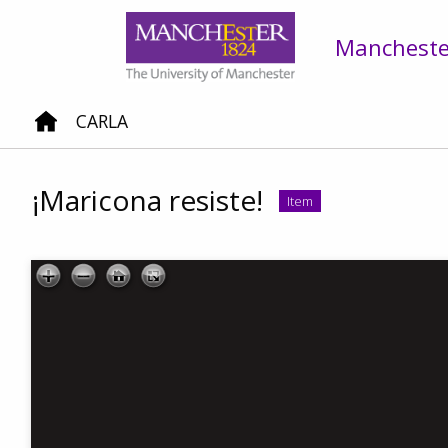
Manchester
CARLA
¡Maricona resiste!
Item